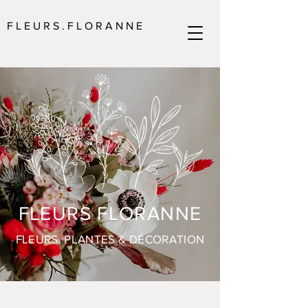
F L E U R S . F L O R A N N E
FLEURS FLORANNE
FLEURS, PLANTES & DÉCORATION