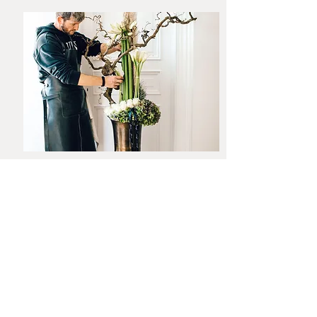
Nous fleurissons vos évènements
depuis plus de 40 ans
Mariage, enterrement, réunion d'entreprise ou
fête privée, notre équipe se plie en 4 pour vous
fournir une prestation à la hauteur de vos
espérances.
Les collaborations artistiques sont également
très appréciées : photographie, mode,